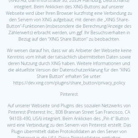
(XING AG, Dammtorstraße 30, 20354 Hamburg, Deutschland)
integriert. Beim Anklicken des XING-Buttons auf unserer
Webseite wird über Ihren Browser kurzfristig eine Verbindung zu
den Servern von XING aufgebaut, mit denen die „XING Share-
Button“-Funktionen (insbesondere die Berechnung/Anzeige des
Zählerwerts) erbracht werden, um ggf. Ihr Besuchsverhalten in
Bezug auf den “XING Share Button” zu beobachten.
Wir weisen darauf hin, dass wir als Anbieter der Webseite keine
Kenntnis vom Inhalt der tatsächlich übermittelten Daten sowie
deren Nutzung durch XING haben. Weitere Informationen und
die aktuellste Version der Datenschutzerklärung für den “XING
Share Button” erhalten Sie unter:
https://dev.xing.com/plugins/share_button/privacy_policy
Pinterest
Auf unserer Webseite sind Plugins des sozialen Netzwerks von
Pinterest (Pinterest Inc., 808 Brannan Street San Francisco, CA
94103-490, USA) integriert. Beim Anklicken des „Pin it“ Button
wird eine Verbindung zu den Servern von Pinterest erstellt. Das
Plugin übermittelt dabei Protokolldaten an den Server von
Pinterest in die USA. Diese Protokolldaten enthalten